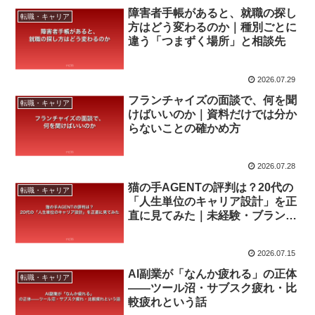
障害者手帳があると、就職の探し
転職・キャリア
方はどう変わるのか｜種別ごとに
違う「つまずく場所」と相談先
2026.07.29
フランチャイズの面談で、何を聞
転職・キャリア
けばいいのか｜資料だけでは分か
らないことの確かめ方
2026.07.28
猫の手AGENTの評判は？20代の
転職・キャリア
「人生単位のキャリア設計」を正
直に見てみた｜未経験・ブランク
もOK【2026年8月】
2026.07.15
AI副業が「なんか疲れる」の正体
転職・キャリア
——ツール沼・サブスク疲れ・比
較疲れという話