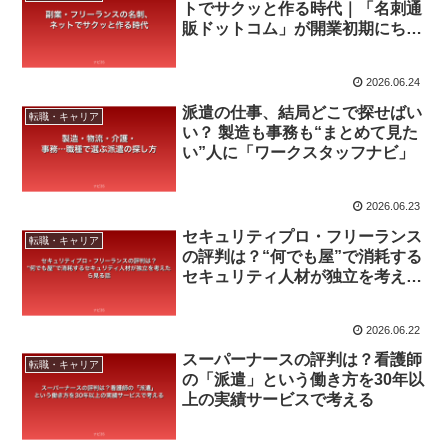
トでサクッと作る時代｜「名刺通
販ドットコム」が開業初期にちょ
うどいい話
2026.06.24
派遣の仕事、結局どこで探せばい
転職・キャリア
い？ 製造も事務も“まとめて見た
い”人に「ワークスタッフナビ」
2026.06.23
セキュリティプロ・フリーランス
転職・キャリア
の評判は？“何でも屋”で消耗する
セキュリティ人材が独立を考えた
ら見る話
2026.06.22
スーパーナースの評判は？看護師
転職・キャリア
の「派遣」という働き方を30年以
上の実績サービスで考える