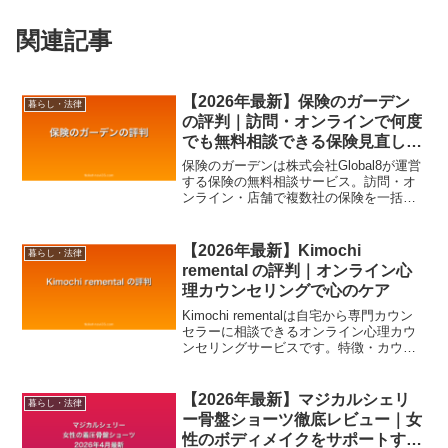
関連記事
【2026年最新】保険のガーデン
暮らし・法律
の評判｜訪問・オンラインで何度
でも無料相談できる保険見直しサ
ービス
保険のガーデンは株式会社Global8が運営
する保険の無料相談サービス。訪問・オ
ンライン・店舗で複数社の保険を一括比
較でき、家計の保険見直しに最適です。
【2026年最新】Kimochi
暮らし・法律
remental の評判｜オンライン心
理カウンセリングで心のケア
Kimochi rementalは自宅から専門カウン
セラーに相談できるオンライン心理カウ
ンセリングサービスです。特徴・カウン
セラー陣・利用方法を詳しく紹介しま
す。
【2026年最新】マジカルシェリ
暮らし・法律
ー骨盤ショーツ徹底レビュー｜女
性のボディメイクをサポートする