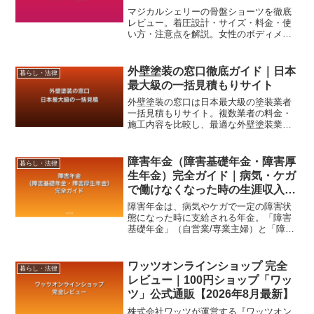
着圧ショーツ
マジカルシェリーの骨盤ショーツを徹底
レビュー。着圧設計・サイズ・料金・使
い方・注意点を解説。女性のボディメイ
クをサポートする着圧ショーツの実態。
2026年最新版。
外壁塗装の窓口徹底ガイド｜日本
暮らし・法律
最大級の一括見積もりサイト
外壁塗装の窓口は日本最大級の塗装業者
一括見積もりサイト。複数業者の料金・
施工内容を比較し、最適な外壁塗装業者
を選べる無料サービスです。
障害年金（障害基礎年金・障害厚
暮らし・法律
生年金）完全ガイド｜病気・ケガ
で働けなくなった時の生涯収入保
障【2026年8月最新】
障害年金は、病気やケガで一定の障害状
態になった時に支給される年金。「障害
基礎年金」（自営業/専業主婦）と「障害
厚生年金」（会社員/公務員）の2階建て
で、要件を満たせば生涯にわたり受給可
能。うつ病・がん・脳梗塞後遺症等の幅
ワッツオンラインショップ 完全
暮らし・法律
広い疾患が対象です。
レビュー｜100円ショップ「ワッ
ツ」公式通販【2026年8月最新】
株式会社ワッツが運営する『ワッツオン