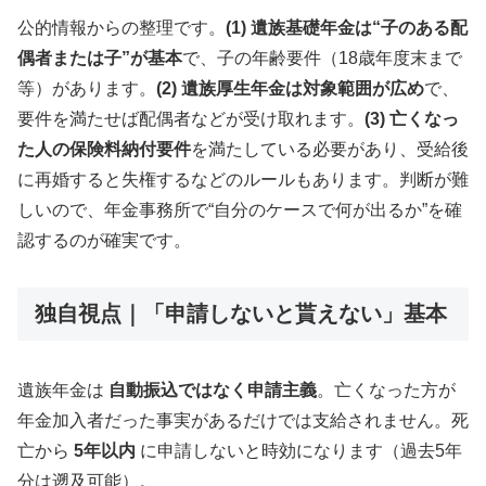
公的情報からの整理です。
(1) 遺族基礎年金は“子のある配
偶者または子”が基本
で、子の年齢要件（18歳年度末まで
等）があります。
(2) 遺族厚生年金は対象範囲が広め
で、
要件を満たせば配偶者などが受け取れます。
(3) 亡くなっ
た人の保険料納付要件
を満たしている必要があり、受給後
に再婚すると失権するなどのルールもあります。判断が難
しいので、年金事務所で“自分のケースで何が出るか”を確
認するのが確実です。
独自視点｜「申請しないと貰えない」基本
遺族年金は
自動振込ではなく申請主義
。亡くなった方が
年金加入者だった事実があるだけでは支給されません。死
亡から
5年以内
に申請しないと時効になります（過去5年
分は遡及可能）。