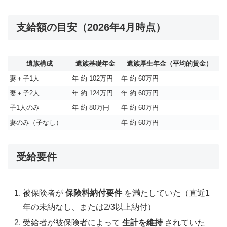
支給額の目安（2026年4月時点）
遺族構成
遺族基礎年金
遺族厚生年金（平均的賃金）
妻＋子1人
年 約 102万円
年 約 60万円
妻＋子2人
年 約 124万円
年 約 60万円
子1人のみ
年 約 80万円
年 約 60万円
妻のみ（子なし）
—
年 約 60万円
受給要件
被保険者が
保険料納付要件
を満たしていた（直近1
年の未納なし、または2/3以上納付）
受給者が被保険者によって
生計を維持
されていた