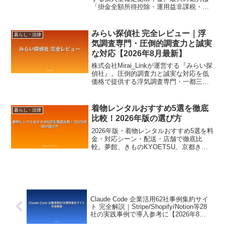
「掛金全額所得控除・運用益非課税・受
取時退職所得控除」の3重節税効果。会社
員・自営業・公務員・専業主婦まで原則
全員が加入でき、月5,000円から始められ
みらい探偵社 完全レビュー｜浮
暮らし・法律
る老後資金準備の最強ツールです。
気調査専門・圧倒的調査力と誠実
な対応【2026年8月最新】
株式会社Mirai_Linkが運営する『みらい探
偵社』。圧倒的調査力と誠実な対応を低
価格で提供する浮気調査専門・一都三県
対応。離婚・慰謝料請求の証拠収集に最
適な選択肢を徹底レビューします。
着物レンタルおすすめ5選を徹底
暮らし・法律
比較！2026年版の選び方
2026年版・着物レンタルおすすめ5選を料
金・対応シーン・配送・店舗で徹底比
較。夢館、きものKYOETSU、京都きも
の友禅など人気サービスの特徴と選び方
を解説します。
Claude Code 企業活用62社事例集約サイ
ト 完全解説｜Stripe/Shopify/Notion等28
社の実践事例で導入参考に【2026年8月
最新】