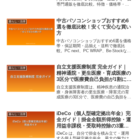
専門通販を徹底比較。特徴・価格帯・お
すすめポイントを解説します。
中古パソコンショップおすすめ6
暮らし・法律
選を徹底比較！安くて安心な買い
方
中古パソコンショップおすすめ6選を価格
帯・保証期間・品揃え・送料で徹底比
較。PC next、PC WRAP、Be-Stockなど
信頼できるショップの選び方と安心して
買うコツを解説します。
自立支援医療制度 完全ガイド｜
暮らし・法律
精神通院・更生医療・育成医療の
3区分で医療費自己負担が1割に
【2026年8月最新】
自立支援医療制度は、精神疾患の通院治
療・身体障害者の更生医療・障害児の育
成医療の3区分で、医療費の自己負担を
「原則3割→1割」に軽減する制度。所得
に応じた月額上限も設定されており、長
期治療が必要な方の家計を大きく支え
iDeCo（個人型確定拠出年金）完
暮らし・法律
る、知っておくべき公的医療支援です。
全ガイド｜掛金全額所得控除・運
用益非課税・受取時控除の3重節
税で老後資金を準備【2026年8月
iDeCo は、自分で掛金を積み立て・運用
最新】
する個人型確定拠出年金。最大の魅力は