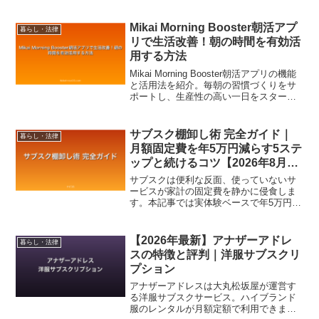
Mikai Morning Booster朝活アプ
暮らし・法律
リで生活改善！朝の時間を有効活
用する方法
Mikai Morning Booster朝活アプリの機能
と活用法を紹介。毎朝の習慣づくりをサ
ポートし、生産性の高い一日をスタート
できます。
サブスク棚卸し術 完全ガイド｜
暮らし・法律
月額固定費を年5万円減らす5ステ
ップと続けるコツ【2026年8月最
新】
サブスクは便利な反面、使っていないサ
ービスが家計の固定費を静かに侵食しま
す。本記事では実体験ベースで年5万円以
上の固定費削減を実現したサブスク棚卸
し術を、5ステップで解説。可視化・判
定・プラン最適化・解約導線・定例点検
【2026年最新】アナザーアドレ
暮らし・法律
まで実践的にまとめました。
スの特徴と評判｜洋服サブスクリ
プション
アナザーアドレスは大丸松坂屋が運営す
る洋服サブスクサービス。ハイブランド
服のレンタルが月額定額で利用できま