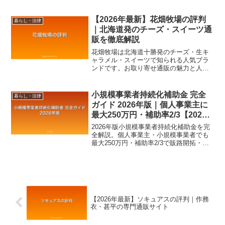
す。
【2026年最新】花畑牧場の評判
暮らし・法律
｜北海道発のチーズ・スイーツ通
販を徹底解説
花畑牧場は北海道十勝発のチーズ・生キ
ャラメル・スイーツで知られる人気ブラ
ンドです。お取り寄せ通販の魅力と人気
商品を詳しく紹介します。
小規模事業者持続化補助金 完全
暮らし・法律
ガイド 2026年版｜個人事業主に
最大250万円・補助率2/3【2026
年8月最新】
2026年版小規模事業者持続化補助金を完
全解説。個人事業主・小規模事業者でも
最大250万円・補助率2/3で販路開拓・
Webサイト構築・店舗改装等に活用可
能。商工会議所相談から電子申請jGrants
まで申請手順を徹底ガイド。
【2026年最新】ソキュアスの評判｜作務
衣・甚平の専門通販サイト