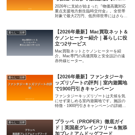
年8月最新】
2026年に支給が始まった『物価高騰対応
重点支援地方創生臨時交付金』。全世帯
対象で最大2万円、低所得世帯にはさらに
上乗せがある仕組みです。本記事では制
度の概要・対象者・申請方法・必要書
類・振込時期・注意点を、わかりやすく
【2026年最新】Mac買取ネット＆
暮らし・法律
解説します。
ケノンヒーター紹介｜暮らしに役
立つ2サービス
Mac買取ネットとケノンヒーターを紹
介。Mac専門の高価買取と安全設計の遠
赤外線ヒーター。
【2026年最新】ファンタジーキ
暮らし・法律
ッズリゾートの評判｜室内遊園地
で1900円引きキャンペーン
ファンタジーキッズリゾートは天候を気
にせず楽しめる室内遊園地です。施設の
特徴・1900円引きキャンペーンの詳細を
紹介します。
プラッペ（PROPER）徹底ガイ
暮らし・法律
ド｜英国産グレインフリー＆無添
加プレミアムドッグフード