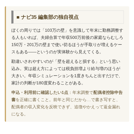
■ ナビ35 編集部の独自視点
ぼくの周りでは「103万の壁」を意識して年末に勤務調整す
る人もいれば、夫婦合算で年収500万前後の家庭ならむしろ
150万・201万の壁まで使い切るほうが手取りが増えるケー
スもある——というのが実体験から見えてくる。
勘違いされやすいのが「壁を超えると損する」という思い
込み。実は超え方によっては税負担増より給与増のほうが
大きい。年収シミュレーションを1度きちんと出すだけで、
家計の判断が180度変わることがある。
申込・利用前に確認したい1点
：年末調整で
配偶者控除申告
書
を正確に書くこと。前年と同じだから…で書き写すと、
配偶者の収入変化を反映できず、追徴やかえって返金漏れ
になる。