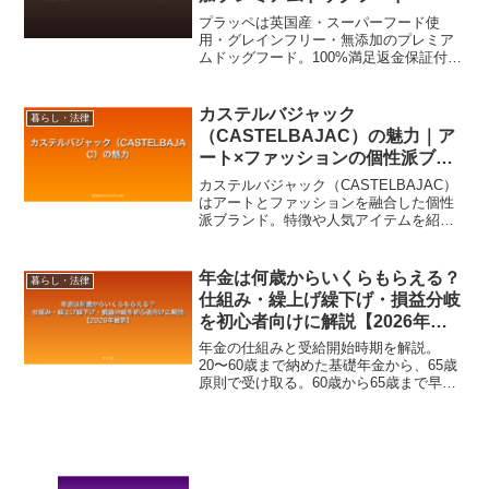
プラッペは英国産・スーパーフード使
用・グレインフリー・無添加のプレミア
ムドッグフード。100%満足返金保証付き
で愛犬の健康と長寿をサポート。公式サ
ービスの特徴と購入方法を解説します。
カステルバジャック
暮らし・法律
（CASTELBAJAC）の魅力｜ア
ート×ファッションの個性派ブラ
ンド
カステルバジャック（CASTELBAJAC）
はアートとファッションを融合した個性
派ブランド。特徴や人気アイテムを紹介
します。
年金は何歳からいくらもらえる？
暮らし・法律
仕組み・繰上げ繰下げ・損益分岐
を初心者向けに解説【2026年最
新】
年金の仕組みと受給開始時期を解説。
20〜60歳まで納めた基礎年金から、65歳
原則で受け取る。60歳から65歳まで早め
受給は0.4%減、75歳まで遅らせると0.7%
増。健康や収入の状況で、早めや遅めの
受給が得か損かを判断。自分の納付実績
と見込み額をチェック。