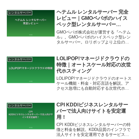
ーに向けた特徴と選び方を紹介します。
ヘテムル レンタルサーバー 完全
レンタルサーバー
レビュー｜GMOペパボのハイス
ペック型レンタルサーバー
【2026年8月最新】
GMOペパボ株式会社が運営する『ヘテム
ル』。GMOペパボのハイスペック型レン
タルサーバー。ロリポップより上位の本
格運用を求める方に最適な選択肢を徹底
レビューします。
LOLIPOP!マネージドクラウドの
レンタルサーバー
特徴｜オートスケール対応の次世
代ホスティング
LOLIPOP!マネージドクラウドのオートス
ケール機能・料金・対応言語を解説。ア
クセス急増にも自動対応する次世代ホス
ティング。
CPI KDDIビジネスレンタルサー
レンタルサーバー
バーで法人向けサイトを安定運
用！
CPI KDDIビジネスレンタルサーバーの特
徴と料金を解説。KDDI品質のインフラで
法人サイトを安定運用できるサービスを