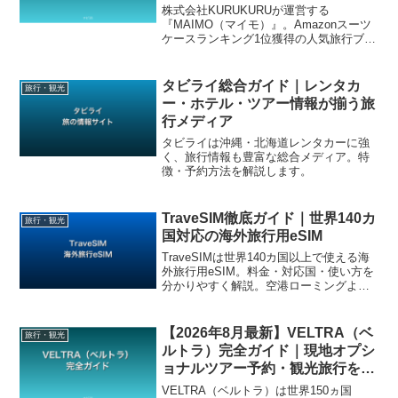
月最新】
株式会社KURUKURUが運営する
『MAIMO（マイモ）』。Amazonスーツ
ケースランキング1位獲得の人気旅行ブラ
ンド。スーツケース選びで失敗したくな
い方に最適な選択肢を徹底レビューしま
す。
タビライ総合ガイド｜レンタカ
旅行・観光
ー・ホテル・ツアー情報が揃う旅
行メディア
タビライは沖縄・北海道レンタカーに強
く、旅行情報も豊富な総合メディア。特
徴・予約方法を解説します。
TraveSIM徹底ガイド｜世界140カ
旅行・観光
国対応の海外旅行用eSIM
TraveSIMは世界140カ国以上で使える海
外旅行用eSIM。料金・対応国・使い方を
分かりやすく解説。空港ローミングより
圧倒的に安いのが魅力。
【2026年8月最新】VELTRA（ベ
旅行・観光
ルトラ）完全ガイド｜現地オプシ
ョナルツアー予約・観光旅行を充
実させる
VELTRA（ベルトラ）は世界150ヵ国