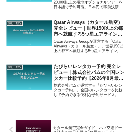
20,000以上の現地オプショナルツアーを
日本語で予約可能。日本円で事前決済で
手配の手間なし。安心の日本語ガイド付
きで、現地での不安を解消。新婚旅行や
家族旅行など、安心して観光したい方に
Qatar Airways（カタール航空）
旅行・観光
最適。
完全レビュー｜世界150以上の都
市へ就航する5つ星エアライン
【2026年8月最新】
Qatar Airways Groupが運営する『Qatar
Airways（カタール航空）』。世界150以
上の都市へ就航する5つ星エアライン。海
外旅行・出張で高品質サービスを求める
方に最適な選択肢を徹底レビューしま
す。
たびらいレンタカー予約 完全レ
旅行・観光
ビュー｜株式会社パムの全国レン
タカー比較予約【2026年8月最
新】
株式会社パムが運営する『たびらいレン
タカー予約』。全国のレンタカーを比較
して予約できる便利な予約サービス。旅
行・出張のレンタカー選びに最適な選択
肢を徹底レビューします。
カタール航空完全ガイド｜ハブ空港ドー