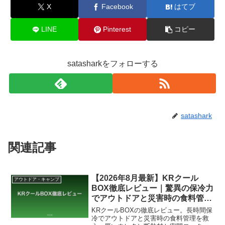
X
Facebook
はてブ
LINE
Pinterest
コピー
satasharkをフォローする
satashark
関連記事
【2026年8月最新】KRクール
アウトドア・キャンプ
BOX徹底レビュー｜驚異の保冷力
でアウトドアと災害時の食料管理
を救うクーラーボックス
KRクールBOXの徹底レビュー。長時間保
冷でアウトドアと災害時の食料管理を救