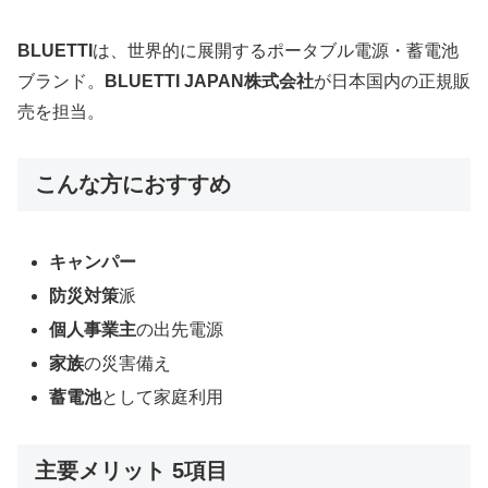
BLUETTI
は、世界的に展開するポータブル電源・蓄電池
ブランド。
BLUETTI JAPAN株式会社
が日本国内の正規販
売を担当。
こんな方におすすめ
キャンパー
防災対策
派
個人事業主
の出先電源
家族
の災害備え
蓄電池
として家庭利用
主要メリット 5項目