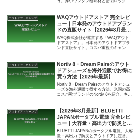
う。厚いウレタン断熱材と密閉ロック構
造で業界トップクラスの保冷力。25L〜
100Lのサイズから選べ、氷や保冷剤で長
持ちさせる方法も解説。
WAQアウトドアストア 完全レビ
アウトドア・キャンプ
ュー｜日本発のアウトドアブラン
ドの直販サイト【2026年8月最
新】
WAQ株式会社が運営する『WAQアウト
ドアストア』。日本発のアウトドアブラ
ンド直販サイト。コスパ重視のキャンパ
ーに人気の国産ブランドを徹底レビュー
します。
Nortiv 8・Dream Pairsのアウト
アウトドア・キャンプ
ドアシューズを海外通販でお得に
買う方法【2026年最新】
Nortiv 8・Dream Pairsのアウトドアシュ
ーズを海外通販で得する方法。米国の高
コスパ靴ブランドのNortiv 8を紹介。キャ
ンプや登山、川遊び向けのモデルをチェ
ック。価格は国内専門ブランドより抑え
めで、一度履くだけで良い消耗品として
【2026年8月最新】BLUETTI
アウトドア・キャンプ
選べる。今だけEXTRA 30%OFFセール対
JAPANポータブル電源 完全レビ
象。
ュー｜大容量・高出力で防災とア
ウトドアの定番ブランド
BLUETTI JAPANのポータブル電源、大容
量・高出力で防災とアウトドアに定番。