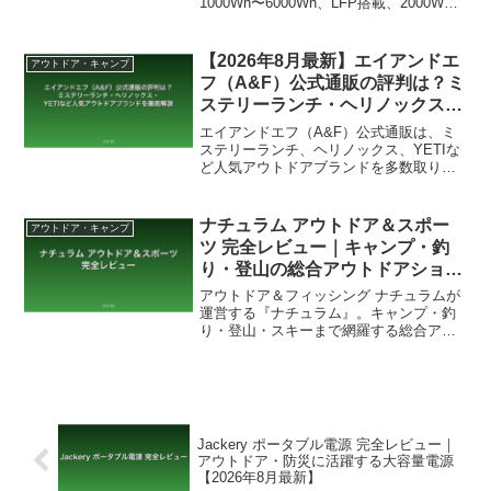
1000Wh〜6000Wh、LFP搭載、2000W出
力、5年保証、家庭・車中泊・業務用まで
幅広い用途に対応。
【2026年8月最新】エイアンドエ
アウトドア・キャンプ
フ（A&F）公式通販の評判は？ミ
ステリーランチ・ヘリノックス・
YETIなど人気アウトドアブラン
エイアンドエフ（A&F）公式通販は、ミ
ドを徹底解説
ステリーランチ、ヘリノックス、YETIな
ど人気アウトドアブランドを多数取り扱
う安心の公式サイト。品質で選べる
10,000円以上送料無料、幅広い用途に使
えるアイテムが揃う。キャンプ・登山・
ナチュラム アウトドア＆スポー
アウトドア・キャンプ
トラベル・タウンユースまで、幅広いシ
ツ 完全レビュー｜キャンプ・釣
ーンで活用できる。
り・登山の総合アウトドアショッ
プ【2026年8月最新】
アウトドア＆フィッシング ナチュラムが
運営する『ナチュラム』。キャンプ・釣
り・登山・スキーまで網羅する総合アウ
トドアショップ。アウトドア好きの個人
事業主視点で、特徴を徹底レビューしま
す。
Jackery ポータブル電源 完全レビュー｜
アウトドア・防災に活躍する大容量電源
【2026年8月最新】