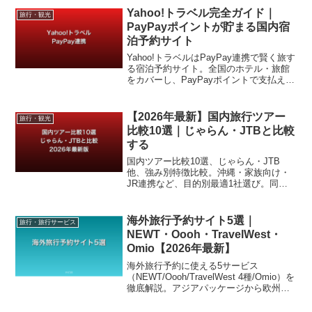
Yahoo!トラベル完全ガイド｜
旅行・観光
PayPayポイントが貯まる国内宿
泊予約サイト
Yahoo!トラベルはPayPay連携で賢く旅す
る宿泊予約サイト。全国のホテル・旅館
をカバーし、PayPayポイントで支払え
る。5のつく日など定期的にお得なキャン
ペーンも。Yahoo!プレミアム会員には追
加還元あり。旅行を計画する方におすす
【2026年最新】国内旅行ツアー
旅行・観光
め。
比較10選｜じゃらん・JTBと比較
する
国内ツアー比較10選、じゃらん・JTB
他、強み別特徴比較。沖縄・家族向け・
JR連携など、目的別最適1社選び。同じ
予算でも満足度UP。シンプル検索で好み
のプラン見つかる。ホテル＋航空券セッ
ト、JR連携、家族向けなど、それぞれの
海外旅行予約サイト5選｜
旅行・旅行サービス
強みを比較。選び方ガイド付き、おすす
NEWT・Oooh・TravelWest・
めプラン紹介。旅行計画をスムーズに。
Omio【2026年最新】
海外旅行予約に使える5サービス
（NEWT/Oooh/TravelWest 4種/Omio）を
徹底解説。アジアパッケージから欧州交
通まで目的別の使い分けを紹介。