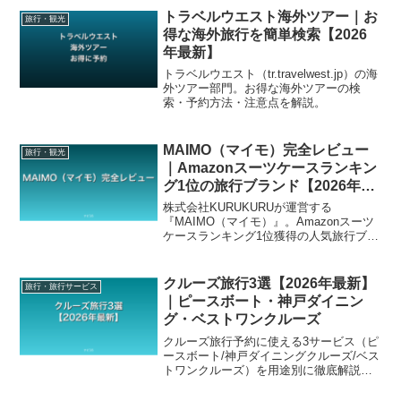
トラベルウエスト海外ツアー｜お
旅行・観光
得な海外旅行を簡単検索【2026
年最新】
トラベルウエスト（tr.travelwest.jp）の海
外ツアー部門。お得な海外ツアーの検
索・予約方法・注意点を解説。
MAIMO（マイモ）完全レビュー
旅行・観光
｜Amazonスーツケースランキン
グ1位の旅行ブランド【2026年8
月最新】
株式会社KURUKURUが運営する
『MAIMO（マイモ）』。Amazonスーツ
ケースランキング1位獲得の人気旅行ブラ
ンド。スーツケース選びで失敗したくな
い方に最適な選択肢を徹底レビューしま
す。
クルーズ旅行3選【2026年最新】
旅行・旅行サービス
｜ピースボート・神戸ダイニン
グ・ベストワンクルーズ
クルーズ旅行予約に使える3サービス（ピ
ースボート/神戸ダイニングクルーズ/ベス
トワンクルーズ）を用途別に徹底解説。
世界一周から記念日ディナークルーズま
で。