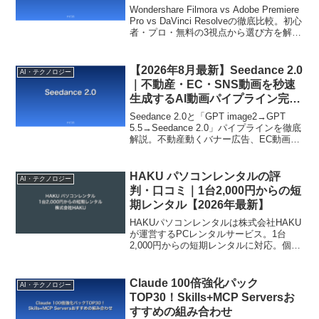
vs DaVinci Resolveの選び方
Wondershare Filmora vs Adobe Premiere
Pro vs DaVinci Resolveの徹底比較。初心
者・プロ・無料の3視点から選び方を解
説。AI機能・コスパ・用途別シーン分
析。動画編集ソフト選びの完全ガイド。
【2026年8月最新】Seedance 2.0
AI・テクノロジー
｜不動産・EC・SNS動画を秒速
生成するAI動画パイプライン完全
解説
Seedance 2.0と「GPT image2→GPT
5.5→Seedance 2.0」パイプラインを徹底
解説。不動産動くバナー広告、EC動画、
SNSショート、教育動画の5シナリオで活
用。AI動画パイプライン完全ガイド。
HAKU パソコンレンタルの評
AI・テクノロジー
判・口コミ｜1台2,000円からの短
期レンタル【2026年最新】
HAKUパソコンレンタルは株式会社HAKU
が運営するPCレンタルサービス。1台
2,000円からの短期レンタルに対応。個
人・法人利用可能。特徴・利用の流れを
解説。
Claude 100倍強化パック
AI・テクノロジー
TOP30！Skills+MCP Serversお
すすめの組み合わせ