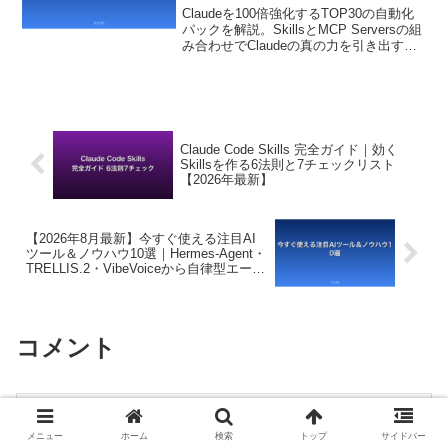
Claudeを100倍強化するTOP30の自動化
パックを解説。SkillsとMCP Serversの組
み合わせでClaudeの真の力を引き出すお
すすめ構成と、活用パターンを紹介しま
す。
Claude Code Skills 完全ガイド｜効く
Skillsを作る6法則と7チェックリスト
【2026年最新】
【2026年8月最新】今すぐ使える注目AI
ツール＆ノウハウ10選｜Hermes-Agent・
TRELLIS.2・VibeVoiceから自律型エージ
ェントまで
コメント
コメントを書き込む
メニュー
ホーム
検索
トップ
サイドバー