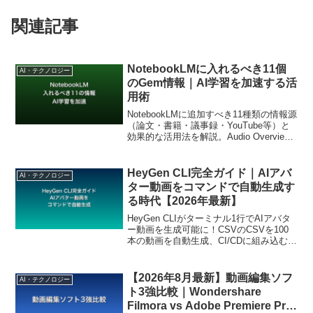
関連記事
NotebookLMに入れるべき11個
AI・テクノロジー
のGem情報｜AI学習を加速する活
用術
NotebookLMに追加すべき11種類の情報源
（論文・書籍・議事録・YouTube等）と
効果的な活用法を解説。Audio Overview
との組み合わせ方も紹介します。
HeyGen CLI完全ガイド｜AIアバ
AI・テクノロジー
ター動画をコマンドで自動生成す
る時代【2026年最新】
HeyGen CLIがターミナル1行でAIアバタ
ー動画を生成可能に！CSVのCSVを100
本の動画を自動生成、CI/CDに組み込むな
ど、新たな可能性をもたらす。CLIツール
のインストール方法や基本コマンド、
Claude Codeとの連携例、注意点までまと
【2026年8月最新】動画編集ソフ
AI・テクノロジー
めた。
ト3強比較｜Wondershare
Filmora vs Adobe Premiere Pro