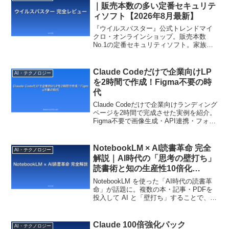
説。
｜販売本数の多い定番セキュリテ
ィソフト【2026年8月最新】
『ウイルスバスター』公式トレンドマイ
クロ・オンラインショップ。販売本数
No.1の定番セキュリティソフト。家族の
端末をまとめて守りたい方に最適な選択
肢を徹底レビューします。
Claude Codeだけで企業向けLP
AI・テクノロジー
を2時間で作成！Figma不要の時
代
Claude Codeだけで企業向けランディング
ページを2時間で完成させた実例を紹介。
Figma不要で画像生成・API連携・フォー
ム構築まで一気通貫で実現する方法を解
説します。
NotebookLM × AI読書革命 完全
AI・テクノロジー
解説｜AI時代の「思考の壁打ち」
読書術と知の生産性10倍化
【2026年8月最新】
NotebookLM を使った「AI時代の読書革
命」が話題に。複数の本・記事・PDFを
投入して AI と「壁打ち」することで、単
に読むのとは桁違いの知識定着・批判的
思考・独自視点抽出が可能に。「読書 →
知の生産」への進化を加速させる、知的
Claude 100倍強化パック
AI・テクノロジー