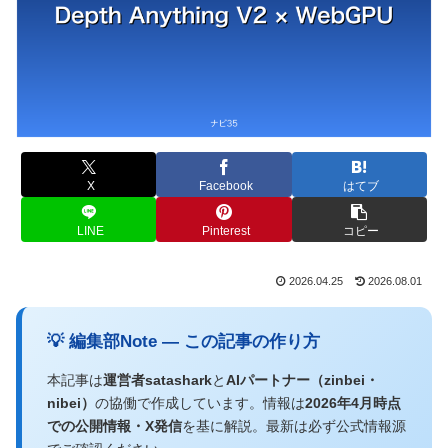
X
Facebook
はてブ
LINE
Pinterest
コピー
2026.04.25
2026.08.01
💡 編集部Note — この記事の作り方
本記事は
運営者satashark
と
AIパートナー（zinbei・
nibei）
の協働で作成しています。情報は
2026年4月時点
での公開情報・X発信
を基に解説。最新は必ず公式情報源