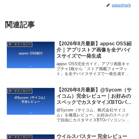
satashark
関連記事
【2026年8月最新】appsc OSS紹
AI・テクノロジー
介｜アプリストア画像を全デバイ
スサイズで一発生成
appsc OSS完全ガイド。アプリ画面キャ
プチャ1枚から「ストア掲載フォーマッ
ト」を全デバイスサイズで一発生成する
オープンソースツール。所要時間2-4時間
→5分の革命的効率化。
【2026年8月最新】@Sycom（サ
AI・テクノロジー
イコム）完全レビュー｜お好みの
スペックでカスタマイズBTOパソ
コン
@Sycom（サイコム、株式会社サイコ
ム）を徹底レビュー。お好みのスペック
で自由にカスタマイズBTOパソコンショ
ップ、人気モデル、競合（マウス/ドスパ
ラ/フロンティア等）との違い、購入手
順、口コミ評判まで2026年4月最新版で解
ウイルスバスター 完全レビュー
AI・テクノロジー