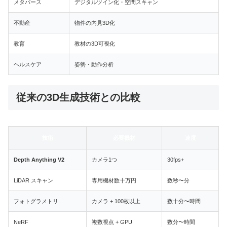
メタバース
デジタルツイン化・空間スキャン
不動産
物件の内見3D化
教育
教材の3D可視化
ヘルスケア
姿勢・動作分析
従来の3D生成技術との比較
技術
必要機材
速度
Depth Anything V2
カメラ1つ
30fps+
LiDAR スキャン
専用機材数十万円
数秒〜分
フォトグラメトリ
カメラ + 100枚以上
数十分〜時間
NeRF
複数視点 + GPU
数分〜時間