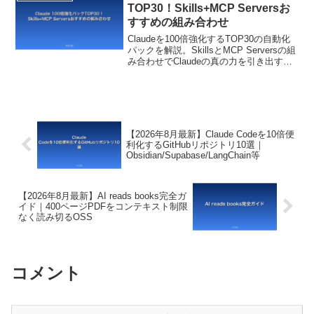
生産性を10倍にする読書術の新潮流を解
TOP30！Skills+MCP Serversお
説します。
すすめの組み合わせ
Claudeを100倍強化するTOP30の自動化
パックを解説。SkillsとMCP Serversの組
み合わせでClaudeの真の力を引き出すお
すすめ構成と、活用パターンを紹介しま
す。
【2026年8月最新】Claude Codeを10倍便
利化するGitHubリポジトリ10選｜
Obsidian/Supabase/LangChain等
【2026年8月最新】AI reads books完全ガ
イド｜400ページPDFをコンテキスト制限
なく読み切るOSS
コメント