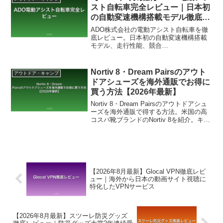
版で解説。
スト自転車完全レビュー｜日本初
の自動変速機構搭載モデル徹底解
説
ADO株式会社の電動アシスト自転車を徹
底レビュー。日本初の自動変速機構搭載
モデル、走行性能、競合
（wimo/PELTECH/Panasonic等）との違
い、購入手順、口コミ評判まで2026年4月
最新版で解説。
Nortiv 8・Dream Pairsのアウト
アウトドア・キャンプ
ドアシューズを海外通販でお得に
買う方法【2026年最新】
Nortiv 8・Dream Pairsのアウトドアシュ
ーズを海外通販で得する方法。米国の高
コスパ靴ブランドのNortiv 8を紹介。キャ
ンプや登山、川遊び向けのモデルをチェ
ック。価格は国内専門ブランドより抑え
めで、一度履くだけで良い消耗品として
選べる。今だけEXTRA 30%OFFセール対
象。
【2026年8月最新】Glocal VPN徹底レビ
ュー｜海外から日本の動画サイト視聴に
特化したVPNサービス
【2026年8月最新】スツーレ防災グッズ