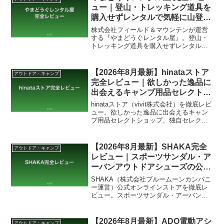
ュー｜登山・トレッキング道具を
購入せずレンタルで気軽に山登り
デビュー【2026年8月最新】
株式会社フィールド＆マウンテンが運営
する『やまどうぐレンタル屋』。登山・
トレッキング道具を購入せずレンタルで
気軽に山登りデビューできるサービス。
登山初心者・たまにしか登らない方に最
適な選択肢を徹底レビューします。
【2026年8月最新】hinataストア
アウトドア・キャンプ
完全レビュー｜欲しかった逸品に
出会えるキャンプ用品セレクトシ
ョップ
hinataストア（vivit株式会社）を徹底レビ
ュー。欲しかった逸品に出会えるキャン
プ用品セレクトショップ、独自セレクト
商品、ガレージブランド対応、競合
（hinataレンタル/ナチュラム等）との違
い、購入手順まで2026年4月最新版で解
【2026年8月最新】SHAKA完全
アウトドア・キャンプ
説。
レビュー｜スポーツサンダル・ア
ーバンアウトドアシューズの公式
オンラインストア
SHAKA（株式会社ブルームーンカンパニ
ー運営）公式オンラインストアを徹底レ
ビュー。スポーツサンダル・アーバンア
ウトドアシューズの特徴、人気モデル、
競合（Teva/KEEN等）との違い、サイズ
選びのコツ、購入手順まで2026年4月最新
【2026年8月最新】ADO電動アシ
アウトドア・キャンプ