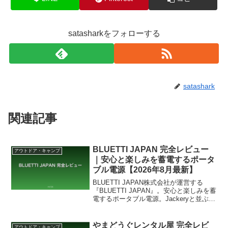
satasharkをフォローする
satashark
関連記事
BLUETTI JAPAN 完全レビュー
アウトドア・キャンプ
｜安心と楽しみを蓄電するポータ
ブル電源【2026年8月最新】
BLUETTI JAPAN株式会社が運営する
『BLUETTI JAPAN』。安心と楽しみを蓄
電するポータブル電源。Jackeryと並ぶ世
界的ブランドで、アウトドア・防災に活
躍するポータブル電源を徹底レビューし
ます。
やまどうぐレンタル屋 完全レビ
アウトドア・キャンプ