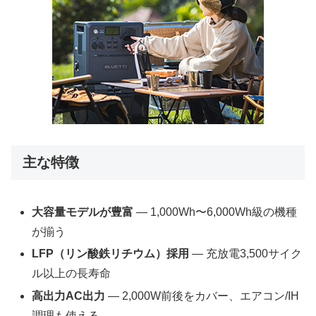
主な特徴
大容量モデルが豊富
― 1,000Wh〜6,000Wh級の機種
が揃う
LFP（リン酸鉄リチウム）採用
― 充放電3,500サイク
ル以上の長寿命
高出力AC出力
― 2,000W前後をカバー、エアコン/IH
調理も使える