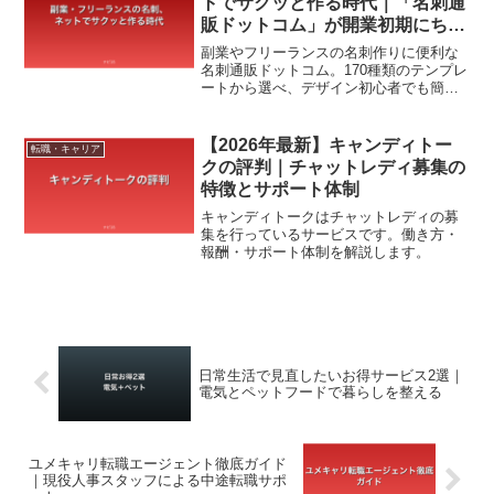
トでサクッと作る時代｜「名刺通
販ドットコム」が開業初期にちょ
うどいい話
副業やフリーランスの名刺作りに便利な
名刺通販ドットコム。170種類のテンプレ
ートから選べ、デザイン初心者でも簡単
に“ちゃんとした名刺”が作れます。開業や
副業の初期段階でも手軽に名刺を手に入
れましょう。
【2026年最新】キャンディトー
転職・キャリア
クの評判｜チャットレディ募集の
特徴とサポート体制
キャンディトークはチャットレディの募
集を行っているサービスです。働き方・
報酬・サポート体制を解説します。
日常生活で見直したいお得サービス2選｜
電気とペットフードで暮らしを整える
ユメキャリ転職エージェント徹底ガイド
｜現役人事スタッフによる中途転職サポ