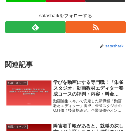
satasharkをフォローする
satashark
関連記事
学びを動画にする専門職！「朱雀
転職・キャリア
スタジオ」動画教材エディター養
成コースの評判・内容・料金
【2026年最新】
動画編集スキルで安定した新職種「動画
教材エディター」養成。朱雀スタジオの
OJT修了後資格認定。企業研修やオンラ
イン講座の動画制作に特化した編集スキ
ルが必要。在宅で安定した仕事ができ
る！
障害者手帳があると、就職の探し
転職・キャリア